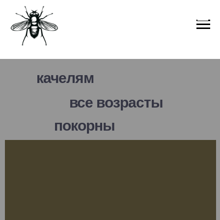
качелям
все возрасты
покорны